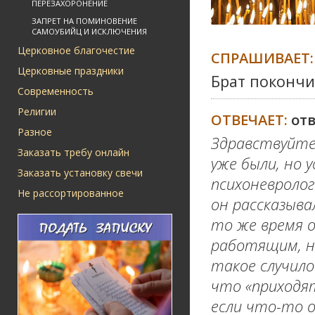
ПЕРЕЗАХОРОНЕНИЕ
ЗАПРЕТ НА ПОМИНОВЕНИЕ
САМОУБИЙЦ И ИСКЛЮЧЕНИЯ
Церковное благочестие
СПРАШИВАЕТ:
Церковные праздники
Брат покончи
Современность
Религии
ОТВЕЧАЕТ:
от
Разное
Здравствуйте
Заказать требу онлайн
уже были, но 
Заказать установку свечи
психоневролог
Не рассортированное
он рассказыва
то же время о
работящим, н
такое случило
что «приходят
если что-то о