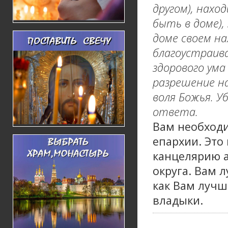
другом), нахо
быть в доме),
доме своем на
благоустраива
здорового ума
разрешение на
воля Божья. У
ответа.
Вам необход
епархии. Это
канцелярию а
округа. Вам 
как Вам лучш
владыки.