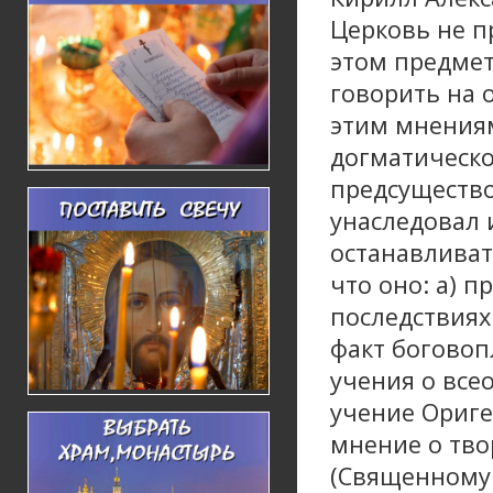
Церковь не п
этом предмет
говорить на 
этим мнениям
догматическо
предсущество
унаследовал 
останавливат
что оно: а) 
последствиях
факт боговоп
учения о все
учение Ориге
мнение о тво
(Священному