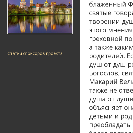
блаженный Фе
святые говор
творении душ
этого мнения
греховной по
а также каки
Статьи спонсоров проекта
родителей. Е
душ от душ р
Богослов, св
Макарий Вели
также не отв
душа от души
объясняет он
детьми и род
преобладать 