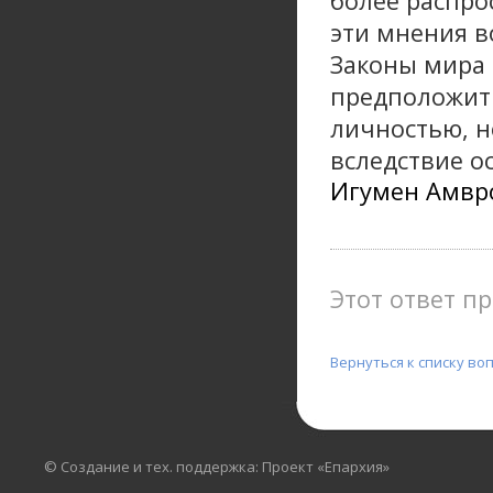
более распро
эти мнения в
Законы мира 
предположить
личностью, н
вследствие о
Игумен Амвро
Этот ответ пр
Вернуться к списку во
© Создание и тех. поддержка: Проект «Епархия»