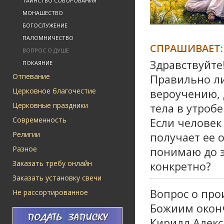
ТАИНСТВО СОБОРОВАНИЯ
МОНАШЕСТВО
БОГОСЛУЖЕНИЕ
ПАЛОМНИЧЕСТВО
СПРАШИВАЕТ:
ВОПРОС О ДУШЕ
Здравствуйте
ПОКАЯНИЕ
Отпевание
Правильно ли
Церковное благочестие
вероучению, 
Церковные праздники
тела в утробе
Современность
Если человек
Религии
получает ее 
Разное
понимаю до э
Заказать требу онлайн
конкретно?
Заказать установку свечи
Вопрос о пр
Не рассортированное
Божиим оконч
Кирилл Алекс