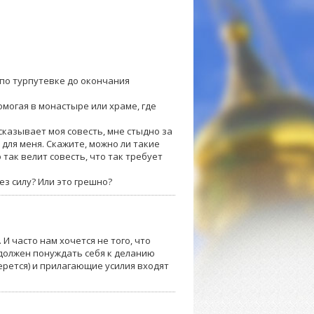
 по турпутевке до окончания
омогая в монастыре или храме, где
дсказывает моя совесть, мне стыдно за
 для меня. Скажите, можно ли такие
 так велит совесть, что так требует
ез силу? Или это грешно?
И часто нам хочется не того, что
 должен понуждать себя к деланию
берется) и прилагающие усилия входят