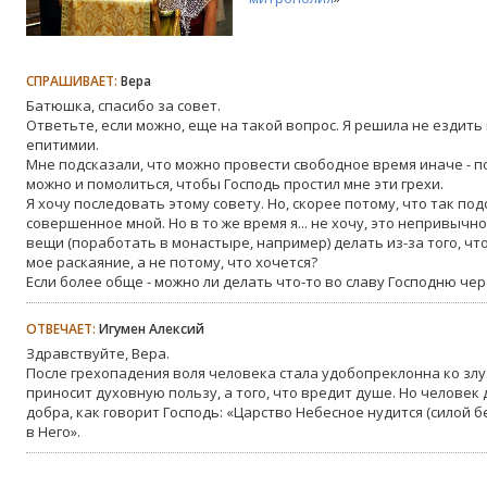
СПРАШИВАЕТ:
Вера
Батюшка, спасибо за совет.
Ответьте, если можно, еще на такой вопрос. Я решила не ездить
епитимии.
Мне подсказали, что можно провести свободное время иначе - п
можно и помолиться, чтобы Господь простил мне эти грехи.
Я хочу последовать этому совету. Но, скорее потому, что так по
совершенное мной. Но в то же время я... не хочу, это непривычно
вещи (поработать в монастыре, например) делать из-за того, что
мое раскаяние, а не потому, что хочется?
Если более обще - можно ли делать что-то во славу Господню чер
ОТВЕЧАЕТ:
Игумен Алексий
Здравствуйте, Вера.
После грехопадения воля человека стала удобопреклонна ко злу. 
приносит духовную пользу, а того, что вредит душе. Но человек
добра, как говорит Господь: «Царство Небесное нудится (силой 
в Него».