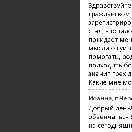
Здравствуйте
гражданском 
зарегистриро
стал, а остал
покидает ме
мысли о суиц
помогать, ро
подходить бо
значит грех 
Какие мне мо
Иоанна, г.Че
Добрый день
обвенчаться б
на сегодняшн