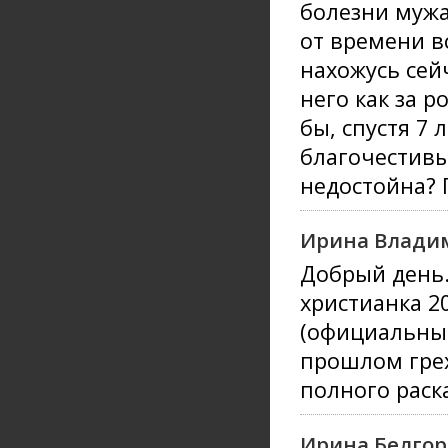
болезни мужа
от времени в
нахожусь сей
него как за р
бы, спустя 7 
благочестивы
недостойна? 
Ирина Влади
Добрый день.
христианка 2
(официальный
прошлом грех
полного раск
Ирина,Белго