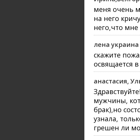
меня очень м
на него кричу
него,что мне
лена украина
скажите пожа
освящается в
анастасия, Ул
Здравствуйте
мужчины, ко
брак),но сос
узнала, толь
грешен ли мо