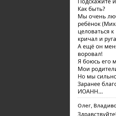
Подскажите и
Как быть?
Мы очень люб
ребёнок (Миха
целоваться к 
кричал и руга
А ещё он мен
воровал!
Я боюсь его м
Мои родители
Но мы сильно
Заранее благ
ИОАНН...
Олег, Владиво
Здравствуйте!