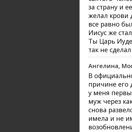
за страну и е
желал крови 
все равно бы
Иисус же ста
Ты Царь Иуде
так не сдела
Ангелина, Мо
В официально
причине его 
у меня первы
муж через как
снова развелс
имела и не и
возобновлени