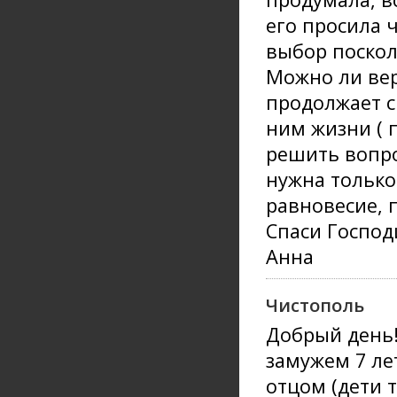
его просила ч
выбор поскол
Можно ли вер
продолжает с 
ним жизни ( 
решить вопро
нужна только
равновесие, 
Спаси Господ
Анна
Чистополь
Добрый день!
замужем 7 лет
отцом (дети 