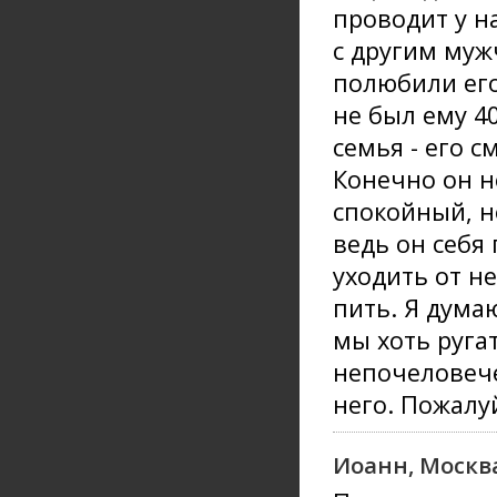
проводит у на
с другим муж
полюбили его
не был ему 4
семья - его с
Конечно он н
спокойный, н
ведь он себя
уходить от не
пить. Я думаю
мы хоть ругат
непочеловече
него. Пожалу
Иоанн, Москв