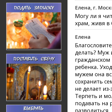
Елена, г. Моск
Могу ли я чи
храм, живя в
Елена
Благословите
делать? Муж 
гражданском 
ребенка. Уход
мужем она вс
сохранить сем
не делает из-
Терпеть и мо
подавать на р
разводиться, 