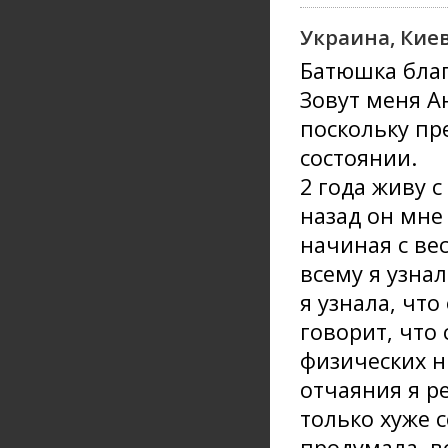
Украина, Кие
Батюшка благ
Зовут меня А
поскольку п
состоянии.
2 года живу 
назад он мне
начиная с ве
всему я узна
я узнала, что
говорит, что 
физических н
отчаяния я р
только хуже с
продумала, в