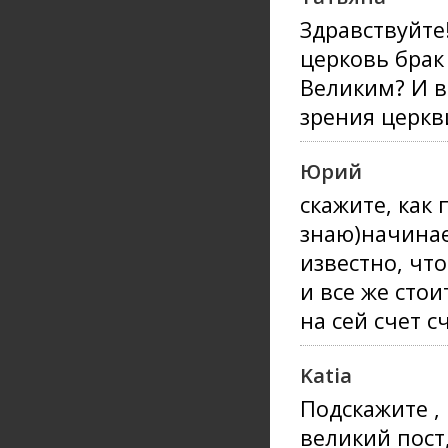
Здравствуйте
церковь брак
Великим? И в
зрения церкв
Юрий
скажите, как 
знаю)начинает
известно, чт
и все же стои
на сей счет с
Katia
Подскажите , 
великий пост