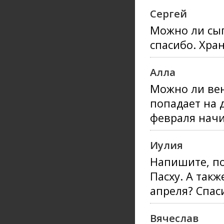
Сергей
Можно ли сыг
спасибо. Хран
Алла
Можно ли вен
попадает на д
февраля начи
Иулия
Напишите, по
Пасху. А такж
апреля? Спас
Вячеслав