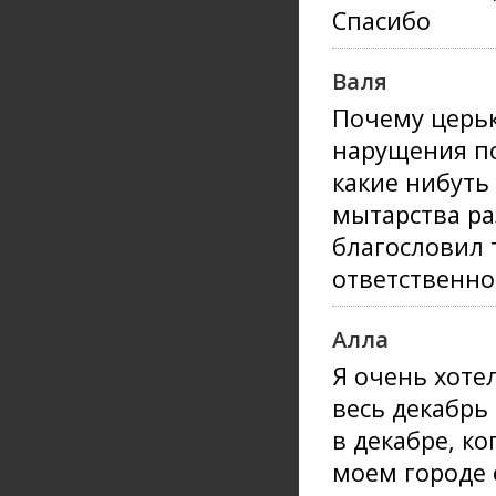
Спасибо
Валя
Почему церько
нарущения по
какие нибуть
мытарства ра
благословил т
ответственно
Алла
Я очень хоте
весь декабрь
в декабре, к
моем городе 