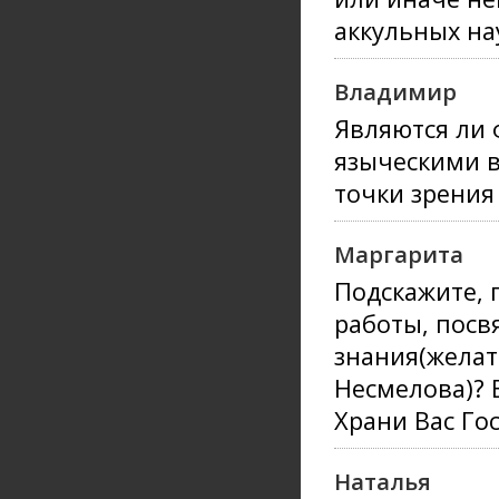
аккульных на
Владимир
Являются ли 
языческими в
точки зрения
Маргарита
Подскажите, 
работы, пос
знания(желат
Несмелова)? 
Храни Вас Го
Наталья