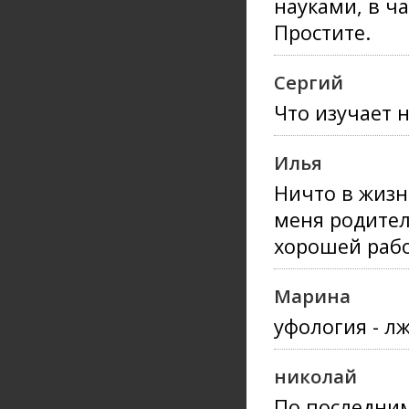
науками, в ч
Простите.
Сергий
Что изучает 
Илья
Ничто в жизн
меня родител
хорошей рабо
Марина
уфология - л
николай
По последни