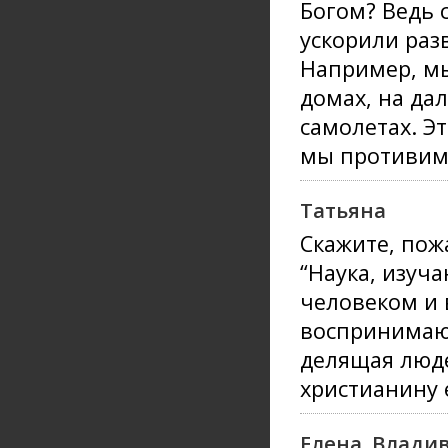
Богом? Ведь 
ускорили раз
Например, мы
домах, на да
самолетах. Эт
мы противимс
Татьяна
Скажите, пож
“Наука, изу
человеком и 
воспринимаю
делящая люд
христианину 
Елена, Влади