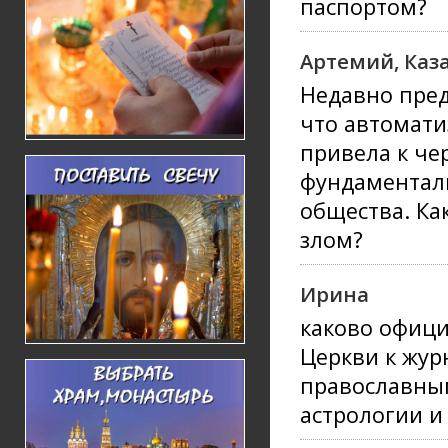
паспортом?
Артемий, Каз
Недавно пред
что автомати
привела к че
фундаментал
общества. Ка
злом?
Ирина
каково офиц
Церкви к журн
православным
астрологии и 