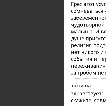
Грех этот усу
сомневаться 
забеременнет
чудотворной 
малыша. И во
душе присутс
религия подт
нет никого и 
события и пе
переживания,
за гробом не
татьяна
здравствуете
скажите, совм