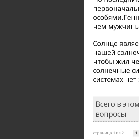
первоначаль
особями.Ген
чем мужчины.
Солнце являе
нашей солнеч
чтобы жил че
солнечные си
системах нет
Всего в это
вопросы
страница 1 из 2
1