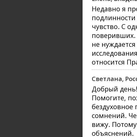
Недавно я п
подлинности
чувство. С од
поверивших. 
не нуждается
исследовани
относится Пр
Светлана, Рос
Добрый день
Помогите, по
бездуховное 
сомнений. Че
вижу. Потому
объяснений.