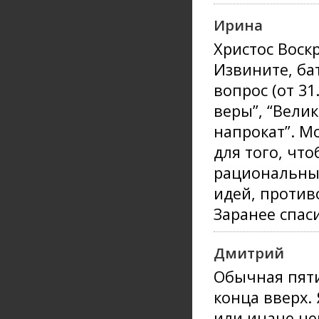
Ирина
Христос Воскр
Извините, ба
вопрос (от 31
веры”, “Вели
напрокат”. М
для того, что
рациональным
идей, против
Заранее спас
Дмитрий
Обычная пяти
конца вверх. 
или иначе не