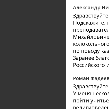
Александр Ни
Здравствуйте
Подскажите, п
преподавате
Михайловиче
колокольного
по поводу ка
Заранее благ
Российского и
Роман Фадее
Здравствуйте
У меня нескол
пойти учитьс
религиоведен