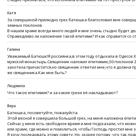
Катя
За совершенsй прилюдно грех батюшка благословил мне соверш
земных поклонов.
В нашем храме всегда много людей и мне очень стыдно будет де
Справедливо ли наложение такой епитими? И как справится со с
Галина
Уважаемый Батюшк!Я россиянка,в этом году отдыхала в Одессе.Х
мужской монастырь.Священник наложил епитимию,50 поклонов 2 
захотела причастится,но священник ответил мне,что я должна пр
же священника.Как мне быть?
Людмила
Что такое епитимия? и за какие грехи её накладывают?
Вера
Батюшка, посоветуйте, пожалуйста.
Этой весной я совершила большой грех, на меня наложена епити
Сейчас у меня есть свободное время и мне подсказали, что можн
или храме, где можно и помолиться, чтобы Господь простил мне э
Я хочу последовать этому совету. Но, скорее потому, что так по