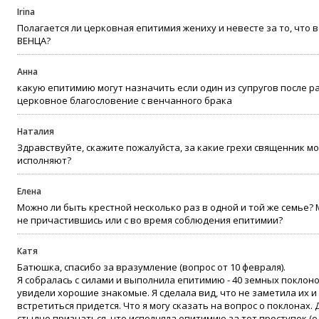
Irina
Полагается ли церковная епитимия жениху и невесте за то, что 
ВЕНЦА?
Анна
какую епитимию могут назначить если один из супругов после р
церковное благословение с венчанного брака
Наталия
Здравствуйте, скажите пожалуйста, за какие грехи священник м
исполняют?
Елена
Можно ли быть крестной несколько раз в одной и той же семье?
не причастившись или с во время соблюдения епитимии?
Катя
Батюшка, спасибо за вразумление (вопрос от 10 февраля).
Я собралась с силами и выполнила епитимию - 40 земных поклоно
увидели хорошие знакомые. Я сделала вид, что не заметила их и
встретиться придется. Что я могу сказать на вопрос о поклонах.
стыдно признаться, что исполняла епитимию за тот проступок (о