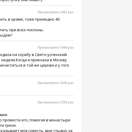
Просмотрено 5482 раз
ить в храме, тоже прилюдно 40
лать при всех поклоны.
тыдом?
Просмотрено 5486 раз
одила на службу в Свято-успенский
недели.Когда я приехала в Москву
ичаститься в той же церкви и у того
Просмотрено 5626 раз
Просмотрено 5292 раз
мия.
о провести его, помогая в монастыре
ти грехи.
дсказывает моя совесть, мне стыдно за