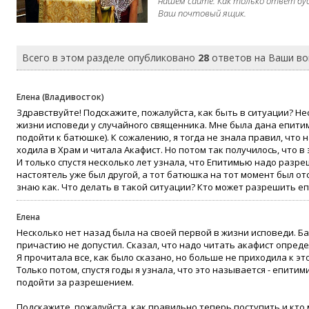
нашем сайте. Как только ответ бу
Ваш почтовый ящик.
Всего в этом разделе опубликовано
28
ответов на Ваши в
Елена (Владивосток)
Здравствуйте! Подскажите, пожалуйста, как быть в ситуации? Не
жизни исповеди у случайного священника. Мне была дана епитим
подойти к батюшке). К сожалению, я тогда не знала правил, что 
ходила в Храм и читала Акафист. Но потом так получилось, что в
И только спустя несколько лет узнала, что Епитимью надо разреш
настоятель уже был другой, а тот батюшка на тот момент был от
знаю как. Что делать в такой ситуации? Кто может разрешить е
Елена
Несколько нет назад была на своей первой в жизни исповеди. Б
причастию не допустил. Сказал, что надо читать акафист опред
Я прочитала все, как было сказано, но больше не приходила к э
Только потом, спустя годы я узнала, что это называется - епити
подойти за разрешением.
Подскажите, пожалуйста, как правильно теперь поступить и кто