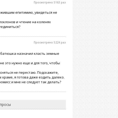
Просмотрено 5163 раз
аложившим епитимию, увидеться не
поклонов и чтение на коленях
 уединиться?
Просмотрено 5224 раз
е батюшка назначил класть земные
не это нужно еще и для того, чтобы
сняться не перестаю. Подскажите,
 храме, я готова даже ездить далеко.
омисс и мне не следует так делать?
опросы