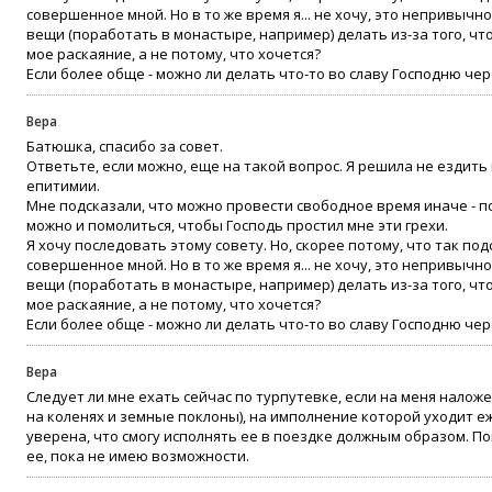
совершенное мной. Но в то же время я... не хочу, это непривычно
вещи (поработать в монастыре, например) делать из-за того, что
мое раскаяние, а не потому, что хочется?
Если более обще - можно ли делать что-то во славу Господню чер
Вера
Батюшка, спасибо за совет.
Ответьте, если можно, еще на такой вопрос. Я решила не ездить
епитимии.
Мне подсказали, что можно провести свободное время иначе - п
можно и помолиться, чтобы Господь простил мне эти грехи.
Я хочу последовать этому совету. Но, скорее потому, что так по
совершенное мной. Но в то же время я... не хочу, это непривычно
вещи (поработать в монастыре, например) делать из-за того, что
мое раскаяние, а не потому, что хочется?
Если более обще - можно ли делать что-то во славу Господню чер
Вера
Следует ли мне ехать сейчас по турпутевке, если на меня налож
на коленях и земные поклоны), на имполнение которой уходит е
уверена, что смогу исполнять ее в поездке должным образом. 
ее, пока не имею возможности.