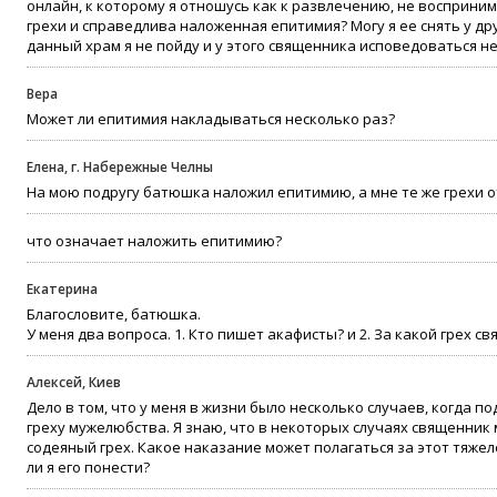
онлайн, к которому я отношусь как к развлечению, не восприни
грехи и справедлива наложенная епитимия? Могу я ее снять у дру
данный храм я не пойду и у этого священника исповедоваться не
Вера
Может ли епитимия накладываться несколько раз?
Елена, г. Набережные Челны
На мою подругу батюшка наложил епитимию, а мне те же грехи от
что означает наложить епитимию?
Екатерина
Благословите, батюшка.
У меня два вопроса. 1. Кто пишет акафисты? и 2. За какой грех
Алексей, Киев
Дело в том, что у меня в жизни было несколько случаев, когда п
греху мужелюбства. Я знаю, что в некоторых случаях священник
содеяный грех. Какое наказание может полагаться за этот тяжел
ли я его понести?