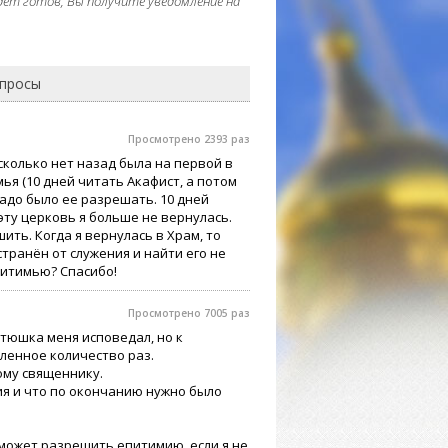
дет готов, Вы получите уведомление на
опросы
Просмотрено 2393 раз
сколько нет назад была на первой в
ья (10 дней читать Акафист, а потом
надо было ее разрешать. 10 дней
 эту церковь я больше не вернулась.
ить. Когда я вернулась в Храм, то
странён от служения и найти его не
питимью? Спасибо!
Просмотрено 7005 раз
атюшка меня исповедал, но к
еленное количество раз.
тому священнику.
мия и что по окончанию нужно было
 может разрешить епитимию, если я не