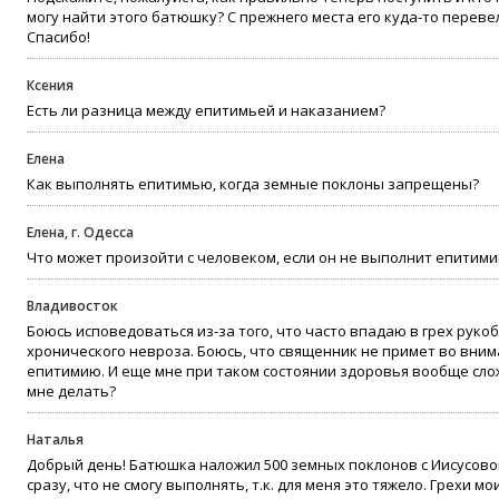
могу найти этого батюшку? С прежнего места его куда-то переве
Спасибо!
Ксения
Есть ли разница между епитимьей и наказанием?
Елена
Как выполнять епитимью, когда земные поклоны запрещены?
Елена, г. Одесса
Что может произойти с человеком, если он не выполнит епити
Владивосток
Боюсь исповедоваться из-за того, что часто впадаю в грех рукоб
хронического невроза. Боюсь, что священник не примет во вни
епитимию. И еще мне при таком состоянии здоровья вообще слож
мне делать?
Наталья
Добрый день! Батюшка наложил 500 земных поклонов с Иисусовой
сразу, что не смогу выполнять, т.к. для меня это тяжело. Грехи м