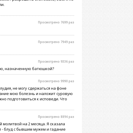
ли.
Просмотрено 7699 раз
Просмотрено 7949 раз
Просмотрено 9336 раз
мию, назначенную батюшкой?
Просмотрено 9990 раз
лудия, не могу сдержаться на фоне
мание мою болезнь и наложит суровую
но подготовиться к исповеди. Что
Просмотрено 8894 раз
 молитвой на 2 месяца. Я сказала
ои - блуд с бывшим мужем и гадание