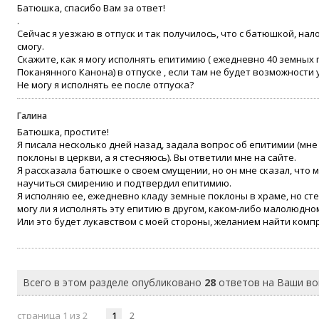
Батюшка, спасибо Вам за ответ!
.
Сейчас я уезжаю в отпуск и так получилось, что с батюшкой, н
смогу.
Скажите, как я могу исполнять епитимию ( ежедневно 40 земных 
Поканянного Канона) в отпуске , если там не будет возможности
Не могу я исполнять ее после отпуска?
Галина
Батюшка, простите!
Я писала несколько дней назад, задала вопрос об епитимии (мн
поклоны в церкви, а я стесняюсь). Вы ответили мне на сайте.
Я рассказала батюшке о своем смущении, но он мне сказал, что м
научиться смирению и подтвердил епитимию.
Я исполняю ее, ежедневно кладу земные поклоны в храме, но сте
могу ли я исполнять эту епитию в другом, каком-либо малолюдном
Или это будет лукавством с моей стороны, желанием найти компр
Всего в этом разделе опубликовано
28
ответов на Ваши в
страница 1 из 2
1
2