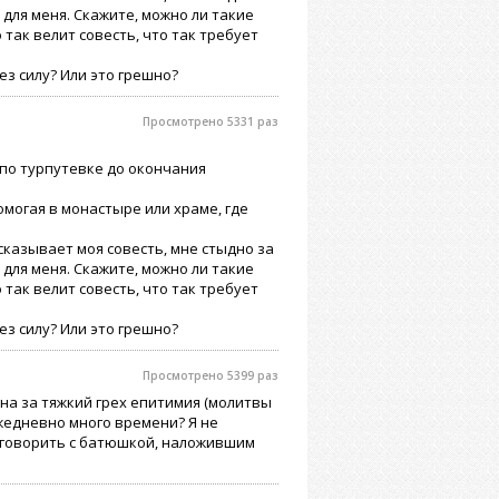
 для меня. Скажите, можно ли такие
 так велит совесть, что так требует
ез силу? Или это грешно?
Просмотрено 5331 раз
 по турпутевке до окончания
омогая в монастыре или храме, где
дсказывает моя совесть, мне стыдно за
 для меня. Скажите, можно ли такие
 так велит совесть, что так требует
ез силу? Или это грешно?
Просмотрено 5399 раз
ена за тяжкий грех епитимия (молитвы
жедневно много времени? Я не
Поговорить с батюшкой, наложившим