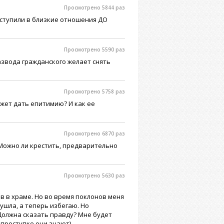
Просмотрено 5844 раз
вступили в близкие отношения ДО
Просмотрено 5590 раз
азвода гражданского желает снять
Просмотрено 5758 раз
ожет дать епитимию? И как ее
Просмотрено 6870 раз
 Можно ли крестить, предварительно
Просмотрено 5630 раз
в в храме. Но во время поклонов меня
 ушла, а теперь избегаю. Но
 Должна сказать правду? Мне будет
 проступке они знают).