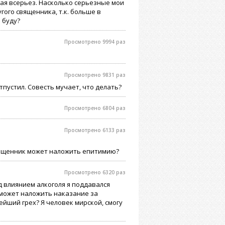
мая всерьез. Насколько серьезные мои
гого священника, т.к. больше в
 буду?
Просмотрено 9994 раз
Просмотрено 9831 раз
пустил. Совесть мучает, что делать?
Просмотрено 6804 раз
Просмотрено 6133 раз
 священник может наложить епитимию?
Просмотрено 6320 раз
од влиянием алкоголя я поддавался
 может наложить наказание за
ейший грех? Я человек мирской, смогу