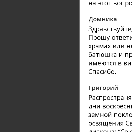
на этот вопро
Домника
Здравствуйте
Прошу ответи
храмах или н
батюшка и пр
имеются в ви
Спасибо.
Григорий
Распространя
дни воскресн
земной покло
освящения Св
диакона: “Со