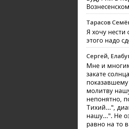
Вознесенском
Тарасов Семё
Я хочу нести
этого надо с
Сергей, Елабу
Мне и многи
закате солнц
показавшему 
молитву нашу
непонятно, п
Тихий...", д
нашу...". Не
равно на то 