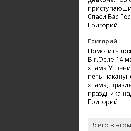
приступающи
Спаси Вас Го
Григорий
Григорий
Помогите пож
В г.Орле 14 м
храма Успени
петь наканун
храма, празд
праздника на
Григорий
Всего в это