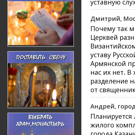
уставную слу
Дмитрий, Мо
Почему так м
Церквей разн
Византийском
уставу Русск
Армянской пр
нас их нет. 
разделение н
от священни
Андрей, горо
Планируется 
жилого компл
города Казан