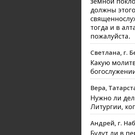
земной покло
должны этого
священнослуж
тогда и в алт
пожалуйста.
Светлана, г. 
Какую молитв
богослужени
Вера, Татарст
Нужно ли дел
Литургии, ког
Андрей, г. Н
Будут ли в п