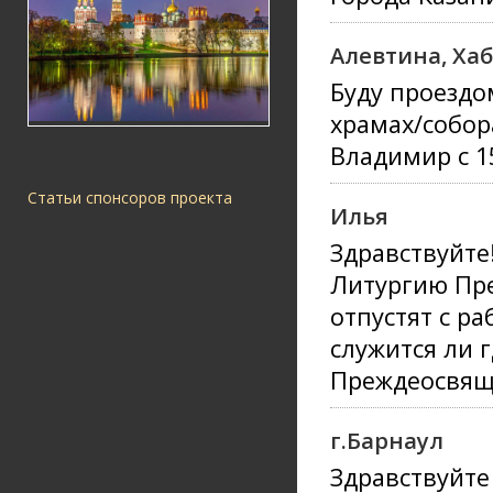
Алевтина, Ха
Буду проездо
храмах/собор
Владимир с 1
Статьи спонсоров проекта
Илья
Здравствуйте
Литургию Пре
отпустят с ра
служится ли 
Преждеосвяще
г.Барнаул
Здравствуйте