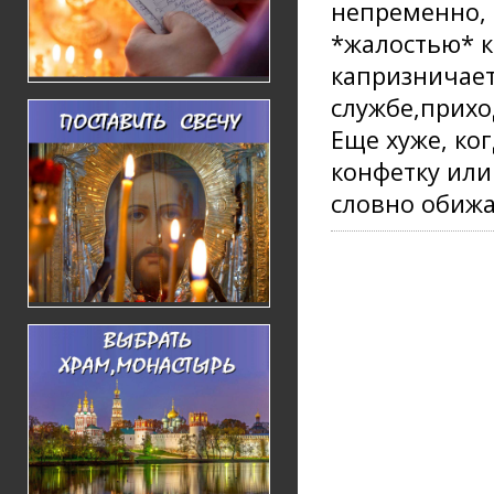
непременно, 
*жалостью* к
капризничает
службе,прихо
Еще хуже, ко
конфетку или
словно обижа