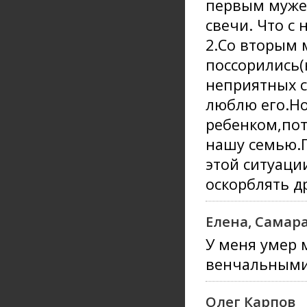
первым мужем
свечи. Что с
2.Со вторым 
поссорились(
неприятных сл
люблю его.Но
ребенком,пот
нашу семью.П
этой ситуации
оскорблять др
Елена, Самар
У меня умер 
венчальными
Олег Карпов