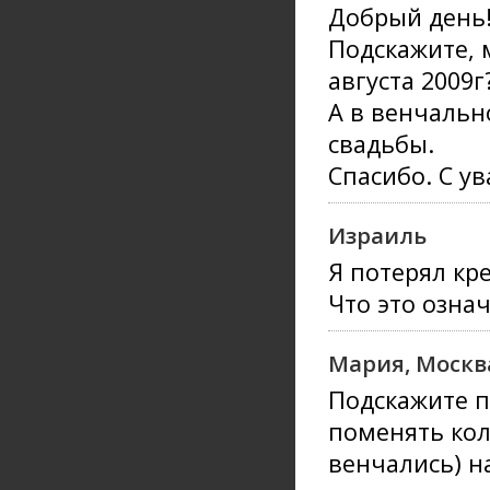
Добрый день
Подскажите, 
августа 2009
А в венчальн
свадьбы.
Спасибо. С у
Израиль
Я потерял кр
Что это озна
Мария, Москв
Подскажите п
поменять кол
венчались) н