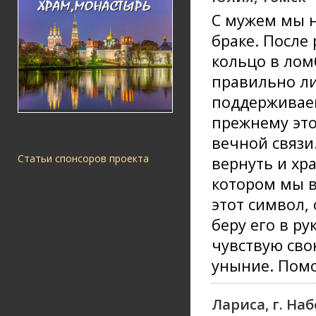
С мужем мы н
браке. После 
кольцо в лом
правильно ли
поддерживаем
прежнему это
вечной связи
Статьи спонсоров проекта
вернуть и хр
котором мы в
этот символ, 
беру его в р
чувствую св
уныние. Помо
Лариса, г. Н