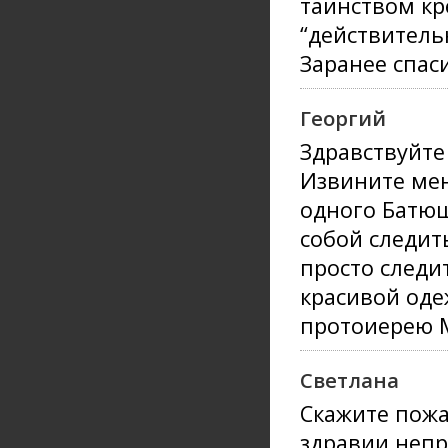
таинством кр
“действитель
Заранее спаси
Георгий
Здравствуйте
Извините мен
одного Батюш
собой следит
просто следи
красивой оде
протоиерею М
Светлана
Скажите пожа
здравии непр