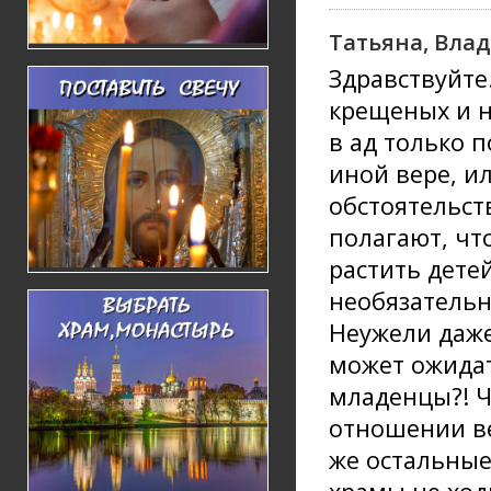
Татьяна, Вла
Здравствуйте
крещеных и 
в ад только п
иной вере, и
обстоятельст
полагают, чт
растить дете
необязательн
Неужели даже
может ожидат
младенцы?! Ч
отношении ве
же остальные?