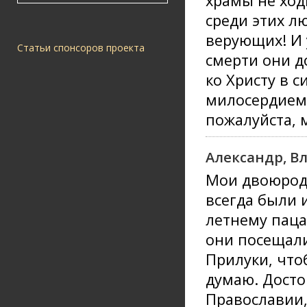
храмы не ходи
среди этих л
верующих! И 
Статьи спонсоров проекта
смерти они д
ко Христу в с
милосердием 
пожалуйста, 
Александр, В
Мои двоюродн
всегда были 
летнему пацан
они посещали
Прилуки, чтоб
думаю. Досто
Православии,