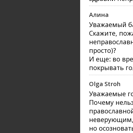
Алина
Уважаемый б
Скажите, пож
неправославн
просто)?
И еще: во вр
покрывать го
Olga Stroh
Уважаемые го
Почему нельз
православной
неверующим, 
но осозноват