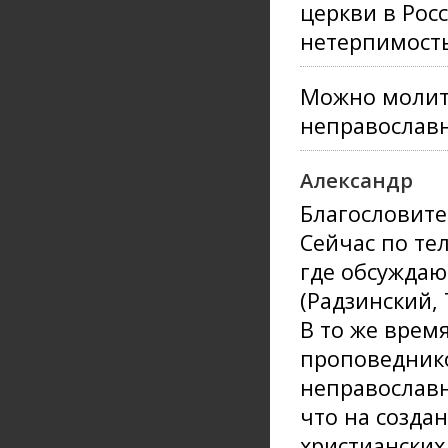
церкви в Рос
нетерпимость
Можно молить
неправослав
Александр
Благословите
Сейчас по те
где обсужда
(Радзинский, 
В то же врем
проповеднико
неправославн
что на созда
христианских