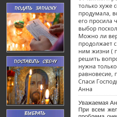
только хуже с
продумала, в
его просила ч
выбор поскол
Можно ли вер
продолжает с 
ним жизни ( 
решить вопро
нужна только
равновесие, 
Спаси Господ
Анна
Уважаемая Ан
При всем жел
проблема оче