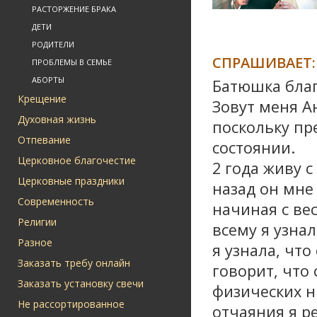
РАСТОРЖЕНИЕ БРАКА
ДЕТИ
РОДИТЕЛИ
СПРАШИВАЕТ:
ПРОБЛЕМЫ В СЕМЬЕ
АБОРТЫ
Батюшка благ
Крещение
Зовут меня А
Духовная жизнь
поскольку п
Отпевание
состоянии.
Церковное благочестие
2 года живу 
Церковные праздники
назад он мне
Современность
начиная с ве
Религии
всему я узна
Разное
я узнала, что
Заказать требу онлайн
говорит, что 
Заказать установку свечи
физических н
Не рассортированное
отчаяния я р