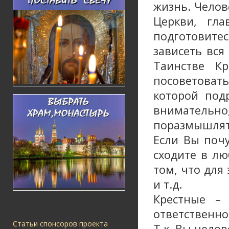
жизнь. Челов
Церкви, гл
подготовитес
зависеть вся
Таинстве К
посоветова
которой под
внимательно
поразмышлят
Если Вы почу
сходите в л
том, что для
и т.д.
Крестные –
ответственно
Статьи спонсоров проекта
Т.к. Вы чело