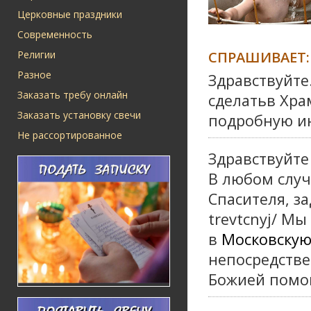
Церковные праздники
Современность
СПРАШИВАЕТ:
Религии
Разное
Здравствуйте
Заказать требу онлайн
сделатьв Хра
Заказать установку свечи
подробную и
Не рассортированное
Здравствуйте
В любом случ
Спасителя, з
trevtcnyj/ М
в
Московску
непосредств
Божией помо