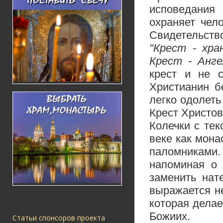
исповедания
охраняет чело
Свидетельств
"Крест - хра
Крест - Анге
крест и не с
Христианин б
легко одолеть
Крест Христов
Колечки с те
веке как мона
паломниками.
напоминая о 
заменить нат
выражается не
которая дела
Божиих.
Статьи спонсоров проекта