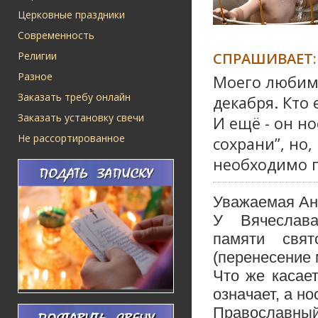
Церковные праздники
Современность
СПРАШИВАЕТ:
Религии
Разное
Моего любимо
Заказать требу онлайн
декабря. Кто
Заказать установку свечи
И ещё - он н
Не рассортированное
сохрани”, но
необходимо п
Уважаемая Ан
У Вячеслав
памяти свят
(перенесение 
Что же касае
означает, а н
Православны