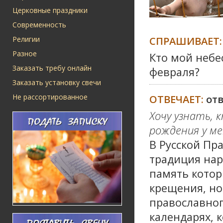
Церковные праздники
Современность
СПРАШИВАЕТ:
Религии
Разное
Кто мой небе
Заказать требу онлайн
февраля?
Заказать установку свечи
Не рассортированное
ОТВЕЧАЕТ:
от
Хочу узнать, 
рождения у ме
В Русской Пр
традиция нар
память котор
крещения, но
православног
календарях, 