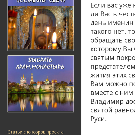
Если вас уже 
ли Вас в чест
день именин 
такого нет, т
обращать сво
которому Вы 
святым покро
предстателе
жития этих с
Вам можно по
вместе с ним
Владимир дос
святой равн
Руси.
Статьи спонсоров проекта