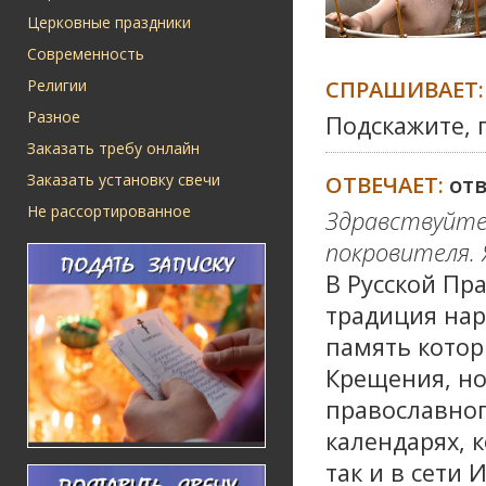
Церковные праздники
Современность
СПРАШИВАЕТ:
Религии
Разное
Подскажите, 
Заказать требу онлайн
Заказать установку свечи
ОТВЕЧАЕТ:
от
Не рассортированное
Здравствуйте
покровителя. 
В Русской Пр
традиция нар
память котор
Крещения, но
православно
календарях, 
так и в сети 