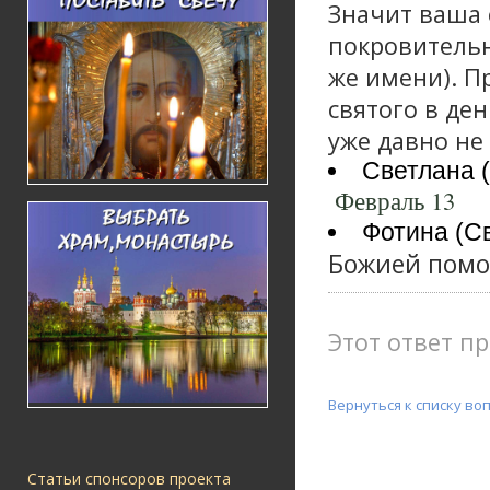
Значит ваша 
покровительн
же имени). П
святого в де
уже давно не
Светлана (
Февраль 13
Фотина (С
Божией пом
Этот ответ пр
Вернуться к списку во
Статьи спонсоров проекта