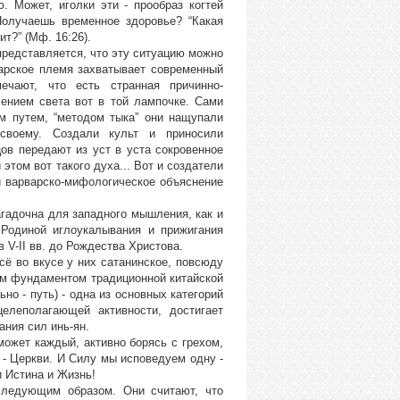
. Может, иголки эти - прообраз когтей
Получаешь временное здоровье? “Какая
т?” (Мф. 16:26).
представляется, что эту ситуацию можно
варское племя захватывает современный
ечают, что есть странная причинно-
ением света вот в той лампочке. Сами
им путем, “методом тыка” они нащупали
-своему. Создали культ и приносили
ов передают из уст в уста сокровенное
 этом вот такого духа... Вот и создатели
и варварско-мифологическое объяснение
агадочна для западного мышления, как и
 Родиной иглоукалывания и прижигания
 V-II вв. до Рождества Христова.
сё во вкусе у них сатанинское, повсюду
ким фундаментом традиционной китайской
о - путь) - одна из основных категорий
елеполагающей активности, достигает
ания сил инь-ян.
 может каждый, активно борясь с грехом,
- Церкви. И Силу мы исповедуем одну -
и Истина и Жизнь!
следующим образом. Они считают, что