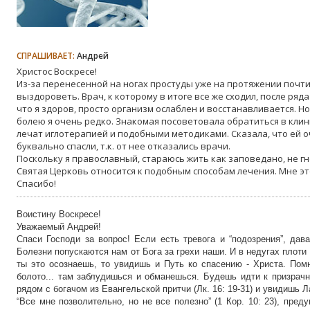
СПРАШИВАЕТ:
Андрей
Христос Воскресе!
Из-за перенесенной на ногах простуды уже на протяжении почти
выздороветь. Врач, к которому в итоге все же сходил, после ряд
что я здоров, просто организм ослаблен и восстанавливается. Но
болею я очень редко. Знакомая посоветовала обратиться в кли
лечат иглотерапией и подобными методиками. Сказала, что ей о
буквально спасли, т.к. от нее отказались врачи.
Поскольку я православный, стараюсь жить как заповедано, не гн
Святая Церковь относится к подобным способам лечения. Мне эт
Спасибо!
Воистину Воскресе!
Уважаемый Андрей!
Спаси Господи за вопрос! Если есть тревога и “подозрения”, дав
Болезни попускаются нам от Бога за грехи наши. И в недугах плоти
ты это осознаешь, то увидишь и Путь ко спасению - Христа. Помн
болото... там заблудишься и обманешься. Будешь идти к призрач
рядом с богачом из Евангельской притчи (Лк. 16: 19-31) и увидишь Л
“Все мне позволительно, но не все полезно” (1 Кор. 10: 23), пре