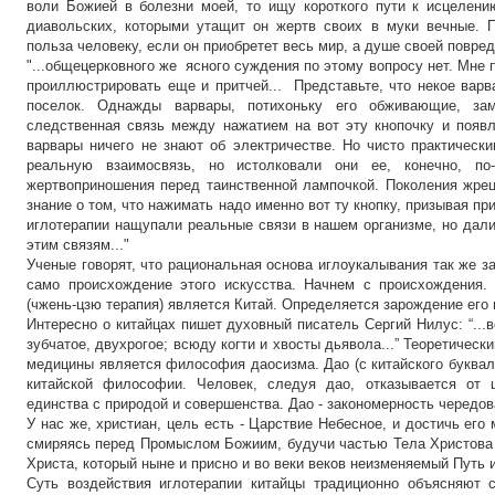
воли Божией в болезни моей, то ищу короткого пути к исцелению
диавольских, которыми утащит он жертв своих в муки вечные. 
польза человеку, если он приобретет весь мир, а душе своей повреди
"...общецерковного же ясного суждения по этому вопросу нет. Мне 
проиллюстрировать еще и притчей... Представьте, что некое вар
поселок. Однажды варвары, потихоньку его обживающие, зам
следственная связь между нажатием на вот эту кнопочку и появл
варвары ничего не знают об электричестве. Но чисто практическ
реальную взаимосвязь, но истолковали они ее, конечно, по
жертвоприношения перед таинственной лампочкой. Поколения жрец
знание о том, что нажимать надо именно вот ту кнопку, призывая при
иглотерапии нащупали реальные связи в нашем организме, но дал
этим связям..."
Ученые говорят, что рациональная основа иглоукалывания так же з
само происхождение этого искусства. Начнем с происхождения.
(чжень-цзю терапия) является Китай. Определяется зарождение его в
Интересно о китайцах пишет духовный писатель Сергий Нилус: “...в
зубчатое, двухрогое; всюду когти и хвосты дьявола...” Теоретичес
медицины является философия даосизма. Дао (с китайского буквальн
китайской философии. Человек, следуя дао, отказывается от ц
единства с природой и совершенства. Дао - закономерность чередов
У нас же, христиан, цель есть - Царствие Небесное, и достичь его
смиряясь перед Промыслом Божиим, будучи частью Тела Христова 
Христа, который ныне и присно и во веки веков неизменяемый Путь 
Суть воздействия иглотерапии китайцы традиционно объясняют 