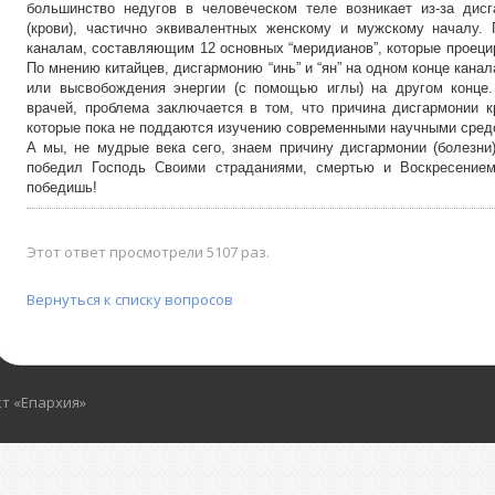
большинство недугов в человеческом теле возникает из-за дисга
(крови), частично эквивалентных женскому и мужскому началу. 
каналам, составляющим 12 основных “меридианов”, которые проецир
По мнению китайцев, дисгармонию “инь” и “ян” на одном конце кана
или высвобождения энергии (с помощью иглы) на другом конце.
врачей, проблема заключается в том, что причина дисгармонии к
которые пока не поддаются изучению современными научными сред
А мы, не мудрые века сего, знаем причину дисгармонии (болезни)
победил Господь Своими страданиями, смертью и Воскресение
победишь!
Этот ответ просмотрели 5107 раз.
Вернуться к списку вопросов
кт «Епархия»