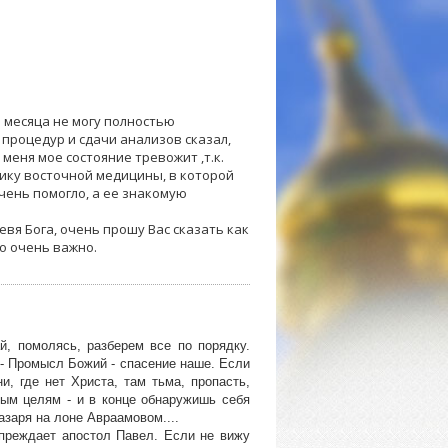
 месяца не могу полностью
а процедур и сдачи анализов сказал,
 меня мое состояние тревожит ,т.к.
нику восточной медицины, в которой
чень помогло, а ее знакомую
евя Бога, очень прошу Вас сказать как
о очень важно.
ай, помолясь, разберем все по порядку.
 - Промысл Божий - спасение наше. Если
и, где нет Христа, там тьма, пропасть,
ным целям - и в конце обнаружишь себя
азаря на лоне Авраамовом....
дупреждает апостол Павел. Если не вижу