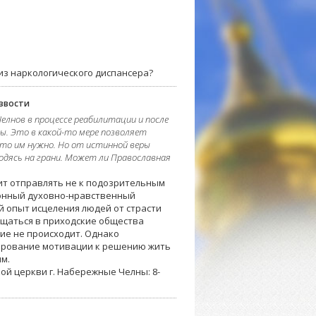
з наркологического диспансера?
звости
елнов в процессе реабилитации и после
. Это в какой-то мере позволяет
что им нужно. Но от истинной веры
одясь на грани. Может ли Православная
ит отправлять не к подозрительным
онный духовно-нравственный
 опыт исцеления людей от страсти
ащаться в приходские общества
ние не происходит. Однако
мирование мотивации к решению жить
м.
ой церкви г. Набережные Челны: 8-