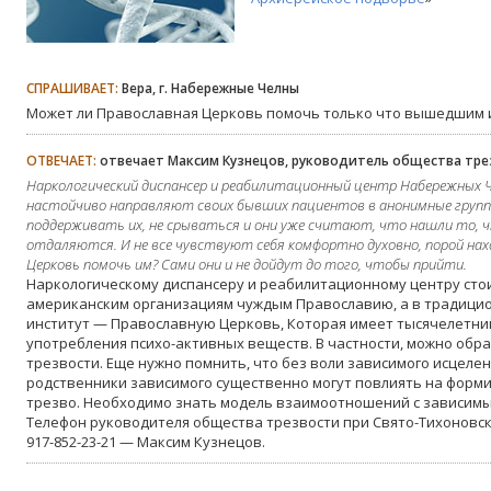
СПРАШИВАЕТ:
Вера, г. Набережные Челны
Может ли Православная Церковь помочь только что вышедшим и
ОТВЕЧАЕТ:
отвечает Максим Кузнецов, руководитель общества тре
Наркологический диспансер и реабилитационный центр Набережных Ч
настойчиво направляют своих бывших пациентов в анонимные группы
поддерживать их, не срываться и они уже считают, что нашли то, 
отдаляются. И не все чувствуют себя комфортно духовно, порой нах
Церковь помочь им? Сами они и не дойдут до того, чтобы прийти.
Наркологическому диспансеру и реабилитационному центру сто
американским организациям чуждым Православию, а в традици
институт — Православную Церковь, Которая имеет тысячелетний
употребления психо-активных веществ. В частности, можно обр
трезвости. Еще нужно помнить, что без воли зависимого исцеле
родственники зависимого существенно могут повлиять на фор
трезво. Необходимо знать модель взаимоотношений с зависимы
Телефон руководителя общества трезвости при Свято-Тихоновск
917-852-23-21 — Максим Кузнецов.