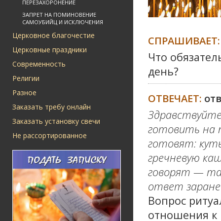
ПЕРЕЗАХОРОНЕНИЕ
ЗАПРЕТ НА ПОМИНОВЕНИЕ
САМОУБИЙЦ И ИСКЛЮЧЕНИЯ
Церковное благочестие
СПРАШИВАЕТ:
Церковные праздники
Что обязател
Современность
день?
Религии
Разное
ОТВЕЧАЕТ:
от
Заказать требу онлайн
Здравствуйте
Заказать установку свечи
готовить на п
Не рассортированное
готовят: куть
гречневую каш
говорят — так
ответ заране
Вопрос ритуа
отношения к 