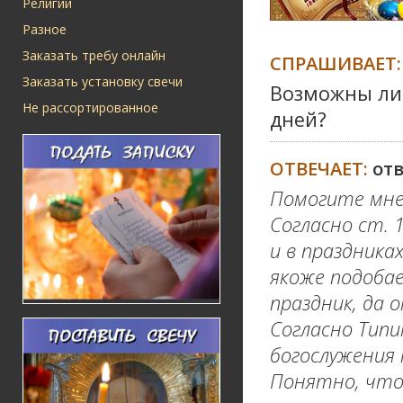
Религии
Разное
Заказать требу онлайн
СПРАШИВАЕТ:
Заказать установку свечи
Возможны ли
Не рассортированное
дней?
ОТВЕЧАЕТ:
от
Помогите мне
Согласно ст. 
и в праздника
якоже подоба
праздник, да 
Согласно Тип
богослужения
Понятно, что 