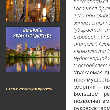
постараться 
касается друг
если помоливш
занимается п
(убирается, с
огороде), нап
учителей Слов
евангелиста И
Чудотворца? 
и оскорбляет
Уважаемая Ан
преимуществ
сборник — п
Статьи спонсоров проекта
Большом Треб
позволяет ем
руководством