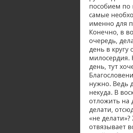
пособием по 
самые необхо
именно для п
Конечно, в в
очередь, дел
день в кругу
милосердия. 
день, тут хо
Благословени
нужно. Ведь 
некуда. В вос
отложить на 
делати, отсю
«не делати»? 
отвязывает в