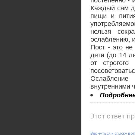
постепенно - 
Каждый сам до
пищи и пития
употребляемо
нельзя сокр
ослаблению, и
Пост - это н
дети (до 14 
от строгого
посоветоватьс
Ослабление
внутренними ч
Подробнее
Этот ответ пр
Вернуться к списку во