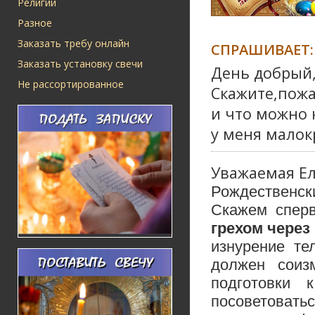
Религии
Разное
Заказать требу онлайн
СПРАШИВАЕТ:
Заказать установку свечи
День добрый
Не рассортированное
Скажите,пожа
и что можно 
у меня малок
Уважаемая Ел
Рождественски
Скажем сперв
грехом через
изнурение те
должен соиз
подготовки
посоветовать