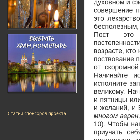
духовном и фи
совершение по
это лекарств
бесполезным, 
Пост - это 
постепенност
возрасте, кто
поствование п
от скоромной
Начинайте и
исполните зап
великому. Нач
и пятницы ил
и желаний, и
Статьи спонсоров проекта
многом верен
10). Чтобы н
приучать себ