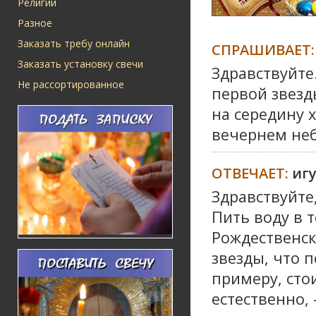
Религии
Разное
Заказать требу онлайн
СПРАШИВАЕТ:
Заказать установку свечи
Здравствуйте
Не рассортированное
первой звезды
на середину 
вечернем неб
ОТВЕЧАЕТ:
иг
Здравствуйте
Пить воду в 
Рождественск
звезды, что п
примеру, сто
естественно, 