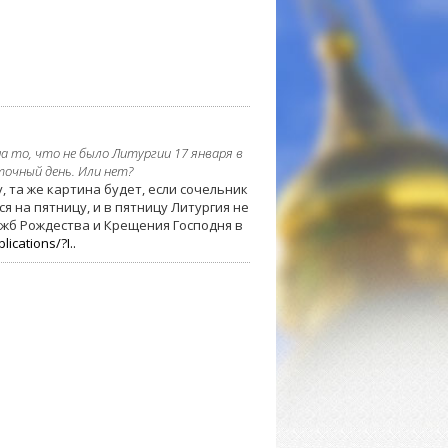
а то, что не было Литургии 17 января в
точный день. Или нет?
, та же картина будет, если сочельник
я на пятницу, и в пятницу Литургия не
ужб Рождества и Крещения Господня в
lications/?I..