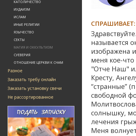
КАТОЛИЧЕСТВО
ИУДАИЗМ
ИСЛАМ
СПРАШИВАЕТ:
ИНЫЕ РЕЛИГИИ
Здравствуйте
ЯЗЫЧЕСТВО
СЕКТЫ
называется о
МАГИЯ И ОККУЛЬТИЗМ
изображена и
СУЕВЕРИЯ
меня кое-что
ОТНОШЕНИЕ ЦЕРКВИ К СНАМ
"Отче Наш" и
Разное
Кресту, Ангел
Заказать требу онлайн
“странные” (п
Заказать установку свечи
свободной фо
Не рассортированное
Молитвослова
солнышку, мо
лечения грыж
Меня волнует