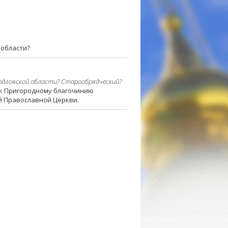
 области?
ердловской области? Старообрядческий?
я к Пригородному благочинию
й Православной Церкви.