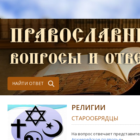
НАЙТИ ОТВЕТ
РЕЛИГИИ
СТАРООБРЯДЦЫ
На вопрос отвечает представите
Архиерейское подворье
»