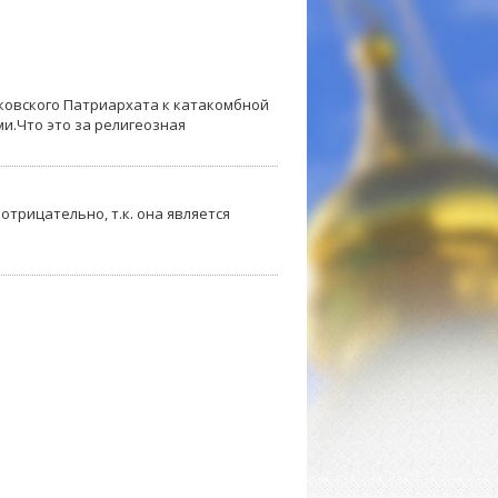
ковского Патриархата к катакомбной
и.Что это за религеозная
трицательно, т.к. она является