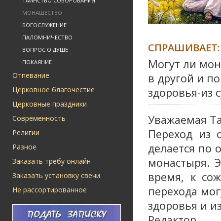
ТАИНСТВО СОБОРОВАНИЯ
МОНАШЕСТВО
БОГОСЛУЖЕНИЕ
ПАЛОМНИЧЕСТВО
СПРАШИВАЕТ:
ВОПРОС О ДУШЕ
Могут ли мо
ПОКАЯНИЕ
Отпевание
в другой и п
Церковное благочестие
здоровья-из с
Церковные праздники
Уважаемая Та
Современность
Переход из 
Религии
делается по 
Разное
монастыря. Э
Заказать требу онлайн
время, к со
Заказать установку свечи
перехода мог
Не рассортированное
здоровья и из
Редактор.