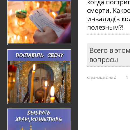
когда постри
смерти. Како
инвалид(в ко
полезным?!
Всего в это
вопросы
страница 2 из 2
1