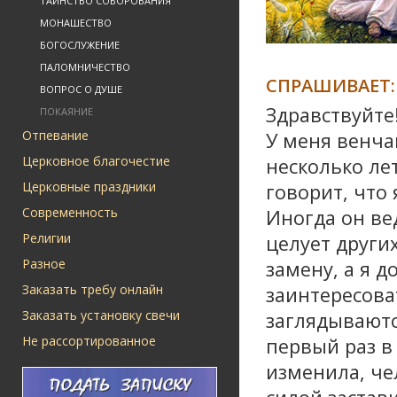
ТАИНСТВО СОБОРОВАНИЯ
МОНАШЕСТВО
БОГОСЛУЖЕНИЕ
ПАЛОМНИЧЕСТВО
СПРАШИВАЕТ:
ВОПРОС О ДУШЕ
Здравствуйте
ПОКАЯНИЕ
Отпевание
У меня венча
Церковное благочестие
несколько ле
Церковные праздники
говорит, что
Современность
Иногда он ве
Религии
целует други
Разное
замену, а я 
Заказать требу онлайн
заинтересова
Заказать установку свечи
заглядываются
Не рассортированное
первый раз в
изменила, че