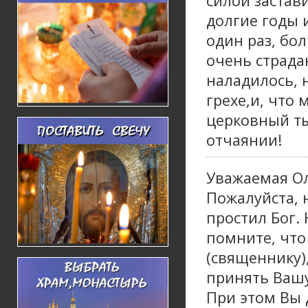
силой застави
долгие годы 
один раз, бол
очень страдаю
наладилось, 
грехе,и, что
церковный ты
отчаянии!
Уважаемая Ол
Пожалуйста, 
простил Бог. 
помните, что
(священнику),
принять Вашу
При этом Вы 