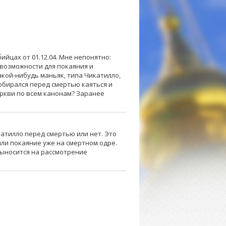
ийцах от 01.12.04. Мне непонятно:
ь возможности для покаяния и
акой-нибудь маньяк, типа Чикатилло,
собирался перед смертью каяться и
еркви по всем канонам? Заранее
катилло перед смертью или нет. Это
ли покаяние уже на смертном одре.
выносится на рассмотрение