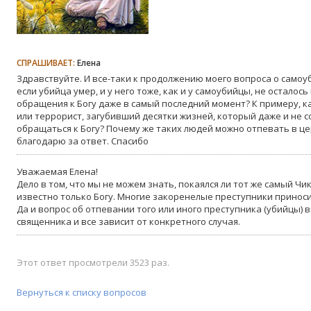
СПРАШИВАЕТ:
Елена
Здравствуйте. И все-таки к продолжению моего вопроса о самоуб
если убийца умер, и у него тоже, как и у самоубийцы, не осталос
обращения к Богу даже в самый последний момент? К примеру, к
или террорист, загубивший десятки жизней, который даже и не 
обращаться к Богу? Почему же таких людей можно отпевать в ц
благодарю за ответ. Спасибо
Уважаемая Елена!
Дело в том, что мы не можем знать, покаялся ли тот же самый Чи
известно только Богу. Многие закоренелые преступники приноси
Да и вопрос об отпевании того или иного преступника (убийцы) 
священника и все зависит от конкретного случая.
Этот ответ просмотрели 3523 раз.
Вернуться к списку вопросов