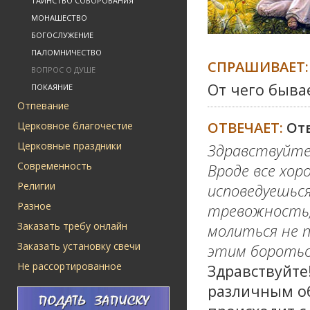
ТАИНСТВО СОБОРОВАНИЯ
МОНАШЕСТВО
БОГОСЛУЖЕНИЕ
ПАЛОМНИЧЕСТВО
СПРАШИВАЕТ:
ВОПРОС О ДУШЕ
От чего бывае
ПОКАЯНИЕ
Отпевание
ОТВЕЧАЕТ:
От
Церковное благочестие
Церковные праздники
Здравствуйте
Современность
Вроде все хор
Религии
исповедуешься
Разное
тревожность,
Заказать требу онлайн
молиться не п
Заказать установку свечи
этим боротьс
Не рассортированное
Здравствуйте
различным об