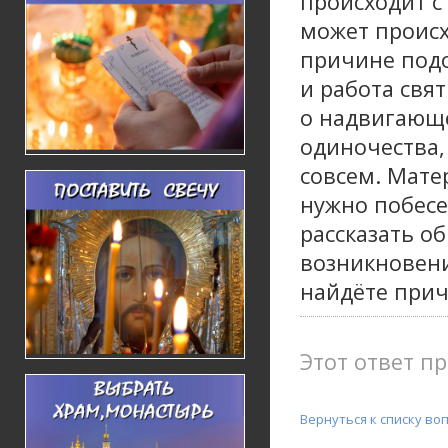
происходит с
может происх
причине подо
и работа свя
о надвигающе
одиночества,
совсем. Матер
нужно побесе
рассказать о
возникновени
найдёте прич
Этот ответ пр
Вернуться к списку во