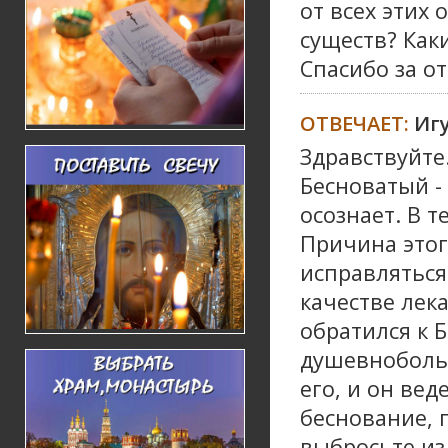
от всех этих
существ? Как
Спасибо за от
ОТВЕЧАЕТ:
Иг
Здравствуйте
Бесноватый - 
осознает. В т
Причина этог
исправляться
качестве лек
обратился к Б
душевнобольн
его, и он вед
беснование, 
выбросьте из