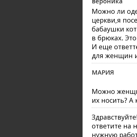
вероника
Можно ли од
церкви,я пос
бабаушки кот
в брюках. Эт
И еще ответт
для женщин 
МАРИЯ
Можно женщи
их носить? А
Здравствуйте
ответите на 
нужную работ