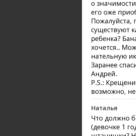
о значимости
его оже прио
Пожалуйста, 
существуют к
ребенка? Бан
хочется.. Мо
нательную ик
Заранее спас
Андрей.
P.S.: Крещени
возможно, не
Наталья
Что должно б
(девочке 1 г
штанишки? Ну