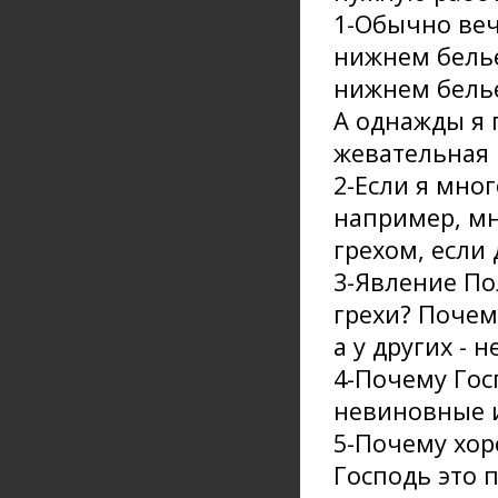
1-Обычно веч
нижнем белье
нижнем белье
А однажды я 
жевательная 
2-Если я мно
например, мно
грехом, если 
3-Явление Пол
грехи? Почем
а у других - н
4-Почему Гос
невиновные 
5-Почему хор
Господь это 