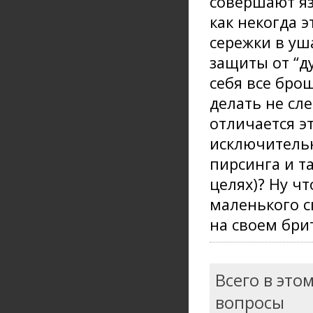
совершают яз
как некогда 
сережки в уш
защиты от “ду
себя все брош
делать не сле
отличается э
исключительн
пирсинга и т
целях)? Ну ч
маленького с
на своем бри
Всего в это
вопросы