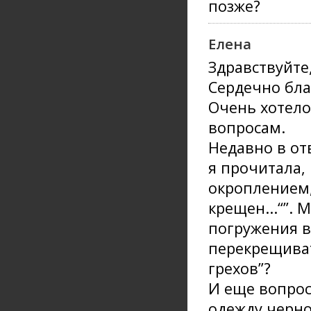
позже?
Елена
Здравствуйте
Сердечно бла
Очень хотел
вопросам.
Недавно в от
я прочитала,
окроплением,
крещен...“”.
погружения в
перекрещиват
грехов”?
И еще вопрос
одежду черног