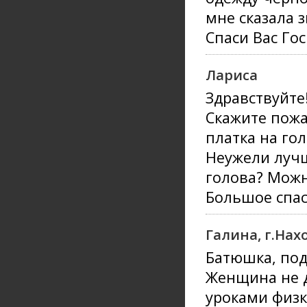
мне сказала 
Спаси Вас Го
Лариса
Здравствуйте
Скажите пожа
платка на го
Неужели лучш
голова? Можн
Большое спас
Галина, г.Нах
Батюшка, под
Женщина не д
уроками физк