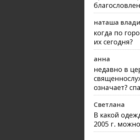
благословлен
наташа влади
когда по гор
их сегодня?
анна
недавно в це
священнослуж
означает? сп
Светлана
В какой одеж
2005 г. можн