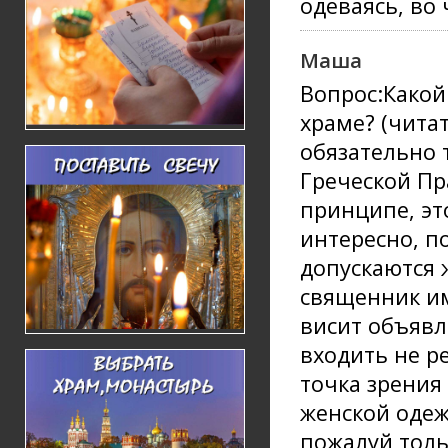
одеваясь, во
Маша
Вопрос:Какой
храме? (читат
обязательно 
Греческой Пр
принципе, это
интересно, п
допускаются 
священник им
висит объявл
входить не р
точка зрения
женской одеж
пожалуй тольк