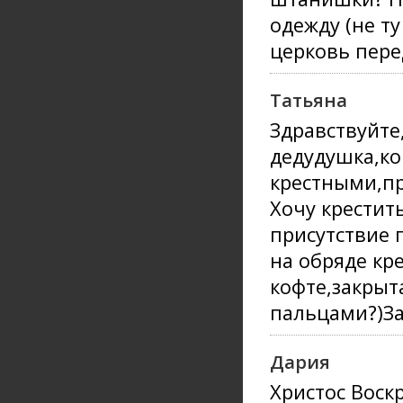
одежду (не ту
церковь пере
Татьяна
Здравствуйте
дедудушка,ког
крестными,пр
Хочу крестит
присутствие 
на обряде кр
кофте,закрыт
пальцами?)За
Дария
Христос Воск