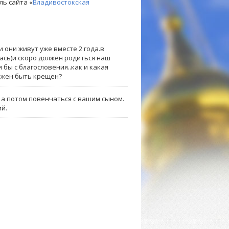
ль сайта «
Владивостокская
 они живут уже вместе 2 года.в
ась)и скоро должен родиться наш
 бы с благословения..как и какая
олжен быть крещен?
 а потом повенчаться с вашим сыном.
ий.