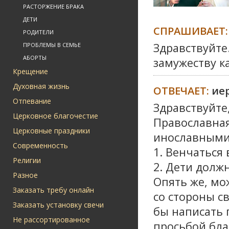
РАСТОРЖЕНИЕ БРАКА
ДЕТИ
СПРАШИВАЕТ:
РОДИТЕЛИ
Здравствуйте
ПРОБЛЕМЫ В СЕМЬЕ
АБОРТЫ
замужеству к
Крещение
Духовная жизнь
ОТВЕЧАЕТ:
ие
Отпевание
Здравствуйте
Церковное благочестие
Православная
Церковные праздники
инославными,
Современность
1. Венчаться
Религии
2. Дети долж
Разное
Опять же, мо
Заказать требу онлайн
со стороны с
Заказать установку свечи
бы написать
Не рассортированное
просьбой бла