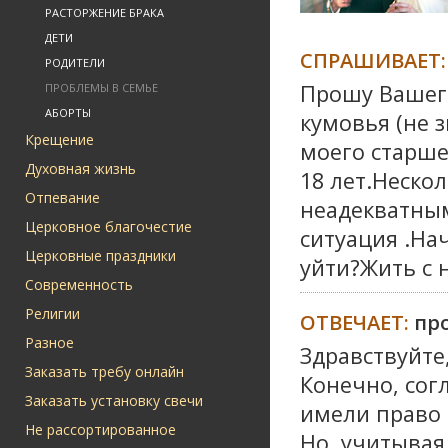
РАСТОРЖЕНИЕ БРАКА
ДЕТИ
СПРАШИВАЕТ:
РОДИТЕЛИ
Прошу Вашего
ПРОБЛЕМЫ В СЕМЬЕ
АБОРТЫ
кумовья (не 
Крещение
моего старше
Духовная жизнь
18 лет.Неско
Отпевание
неадекватным
Церковное благочестие
ситуация .На
Церковные праздники
уйти?Жить с 
Современность
Религии
ОТВЕЧАЕТ:
пр
Разное
Здравствуйте
Заказать требу онлайн
Конечно, сог
Заказать установку свечи
имели право 
Не рассортированное
Но, учитывая 