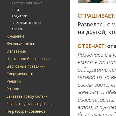
РАСТОРЖЕНИЕ БРАКА
ДЕТИ
СПРАШИВАЕТ:
РОДИТЕЛИ
Развелась с 
ПРОБЛЕМЫ В СЕМЬЕ
АБОРТЫ
на другой, к
Крещение
Духовная жизнь
ОТВЕЧАЕТ:
от
Отпевание
Развелась с м
Церковное благочестие
вместе почто
Церковные праздники
содержать сем
Современность
развод из-за 
Религии
своем грехе, о
Разное
женился и обв
Заказать требу онлайн
известность. 
Заказать установку свечи
этом, я думаю
Не рассортированное
была ему всег