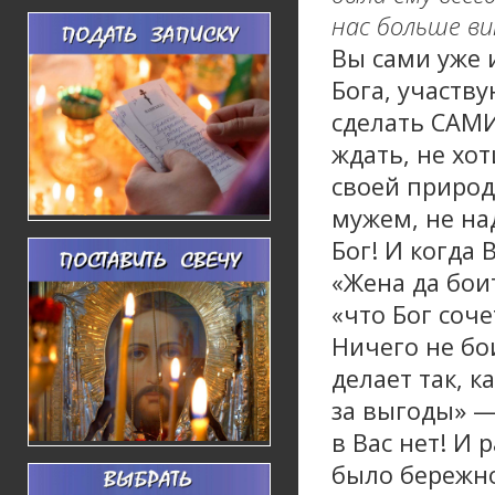
нас больше в
Вы сами уже 
Бога, участв
сделать САМИ
ждать, не хо
своей природ
мужем, не на
Бог! И когда 
«Жена да боит
«что Бог соче
Ничего не бо
делает так, к
за выгоды» —
в Вас нет! И
было бережно