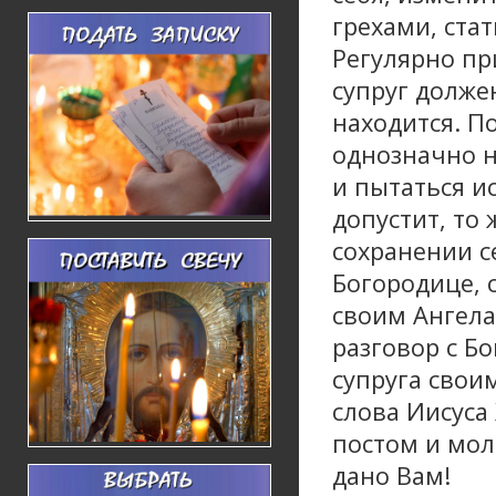
грехами, ста
Регулярно пр
супруг долже
находится. П
однозначно н
и пытаться и
допустит, то
сохранении с
Богородице, 
своим Ангел
разговор с Б
супруга своим
слова Иисуса 
постом и мол
дано Вам!