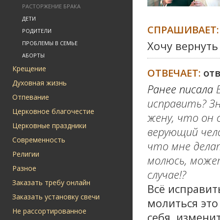
РАСТОРЖЕНИЕ БРАКА
ДЕТИ
СПРАШИВАЕТ:
РОДИТЕЛИ
Хочу вернуть
ПРОБЛЕМЫ В СЕМЬЕ
АБОРТЫ
Крещение
ОТВЕЧАЕТ:
от
Духовная жизнь
Ранее писала
Отпевание
исправить? З
Церковное благочестие
жену, что он 
Церковные праздники
верующий чело
Современность
что мне делат
Религии
молюсь, може
Разное
случае!?
Заказать требу онлайн
Всё исправит
Заказать установку свечи
молиться это
Не рассортированное
себя, измени