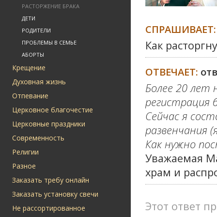
РАСТОРЖЕНИЕ БРАКА
ДЕТИ
СПРАШИВАЕТ:
РОДИТЕЛИ
Как расторгн
ПРОБЛЕМЫ В СЕМЬЕ
АБОРТЫ
Крещение
ОТВЕЧАЕТ:
от
Духовная жизнь
Более 20 лет 
Отпевание
регистрация б
Церковное благочестие
Сейчас я сост
Церковные праздники
развенчания (
Современность
Как нужно по
Религии
Уважаемая М
Разное
храм и распро
Заказать требу онлайн
Заказать установку свечи
Этот ответ пр
Не рассортированное