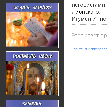
иеговистами.
Лионского
.
Игумен Инно
Этот ответ пр
Вернуться к списку во