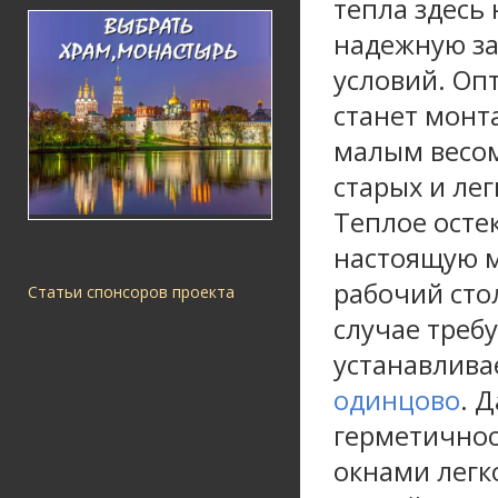
тепла здесь 
надежную за
условий. Оп
станет монт
малым весом
старых и лег
Теплое осте
настоящую м
рабочий стол
Статьи спонсоров проекта
случае требу
устанавлива
одинцово
. 
герметичнос
окнами легк