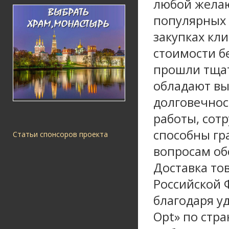
любой желаю
популярных 
закупках кл
стоимости б
прошли тщат
обладают вы
долговечнос
работы, сот
способны гр
Статьи спонсоров проекта
вопросам об
Доставка то
Российской 
благодаря у
Opt» по стр