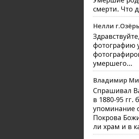
смерти. Что 
Нелли г.Озёр
Здравствуйте
фотографию у
фотографиров
умершего...
Владимир Ми
Спрашивал Ва
в 1880-95 гг.
упоминание о
Покрова Божи
ли храм и в 