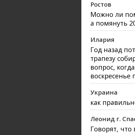
Ростов
Можно ли пом
а помянуть 20
Илария
Год назад по
трапезу соби
вопрос, когд
воскресенье 
Украина
как правильн
Леонид г. Сп
Говорят, что