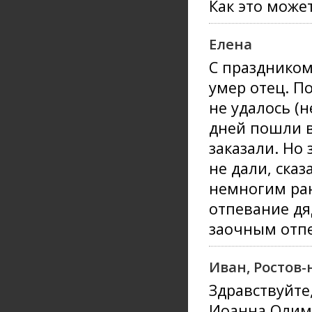
Как это може
Елена
С праздником
умер отец. П
не удалось (н
дней пошли в
заказали. Но
не дали, сказ
немногим ран
отпевание дя
заочным отпе
Иван, Ростов-
Здравствуйте
Иоанна Олимп