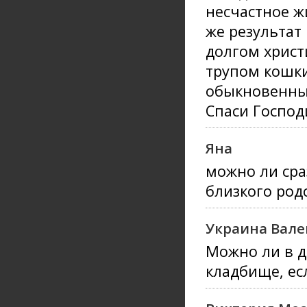
несчастное ж
же результат
долгом христ
трупом кошки,
обыкновенным
Спаси Господ
Яна
можно ли сра
близкого род
Украина Вал
Можно ли в д
кладбище, ес