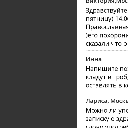
Виктория,Мос
Здравствуйте
пятницу) 14.0
Православная
)его похорон
сказали что 
Инна
Напишите пож
кладут в гроб
оставлять в к
Лариса, Москв
Можно ли упо
записку о зд
слово употре