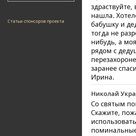
здраствуйте,
нашла. Хотел
Статьи спонсоров проекта
бабушку и де
тогда не раз
нибудь, а мо
рядом с деду
перезахороне
заранее спаси
Ирина.
Николай Укра
Со святым п
Скажите, пож
использовать
поминальны